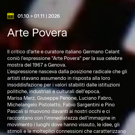
01.10 > 01.11 | 2026
Arte Povera
Il critico d'arte e curatore italiano Germano Celant
coniò l'espressione "Arte Povera" per la sua celebre
mostra del 1967 a Genova.
L'espressione nasceva dalla posizione radicale che gli
artisti stavano assumendo in risposta alla loro
insoddisfazione per i valori stabiliti dalle istituzioni
politiche, industriali e culturali dell’epoca.
Marisa Merz, Giuseppe Penone, Luciano Fabro,
Michelangelo Pistoletto, Fabio Sargentini e Pino
Pascali si muovono davanti ai nostri occhi e ci
raccontano con l’immediatezza dell’immagine in
movimento i luoghi dove hanno vissuto, le idee, gli
stimoli e le molteplici connessioni che caratterizzano