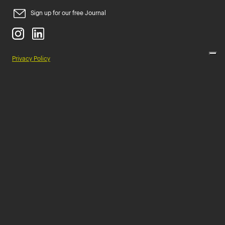
Sign up for our free Journal
Privacy Policy
Terms and Conditions
Cookie Policy
AUDIOVISIVA
– Audiovisiva Srl Impresa Sociale
Sede legale: via Castel Morrone, 23 – 20129 Milano | Cap. Soc. Euro
10.000,00
Ufficio del Registro delle Imprese di Milano Monza Brianza Lodi REA MI
– 2530352
Cod. Fisc. e P.Iva 10425190963
Developed by
Incode
© 2026 AUDIOVISIVA Srl. All rights reserved
Le tue preferenze relative alla privacy