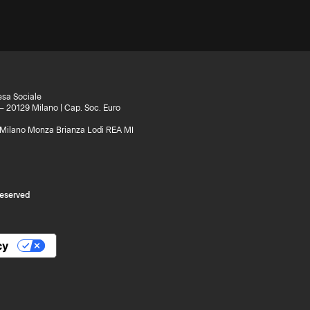
esa Sociale
 – 20129 Milano | Cap. Soc. Euro
di Milano Monza Brianza Lodi REA MI
reserved
cy