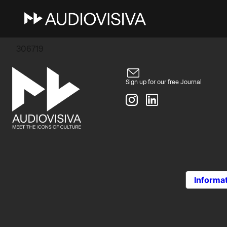
10 Marzo 2026
pabloutn13@gmail.com
306719
Sign up for our free Journal
Informat