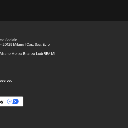
esa Sociale
 – 20129 Milano | Cap. Soc. Euro
di Milano Monza Brianza Lodi REA MI
reserved
cy