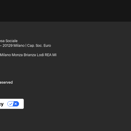
esa Sociale
 – 20129 Milano | Cap. Soc. Euro
di Milano Monza Brianza Lodi REA MI
reserved
cy