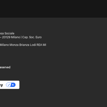
esa Sociale
 – 20129 Milano | Cap. Soc. Euro
di Milano Monza Brianza Lodi REA MI
reserved
cy