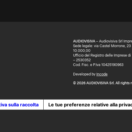
m
AUDIOVISIVA
– Audiovisiva Srl Impr
Sede legale: via Castel Morrone, 23
10.000,00
Ufficio del Registro delle Imprese 
– 2530352
Cod. Fisc. e P.Iva 10425190963
Developed by
Incode
© 2026 AUDIOVISIVA Srl. All rights 
iva sulla raccolta
Le tue preferenze relative alla priva