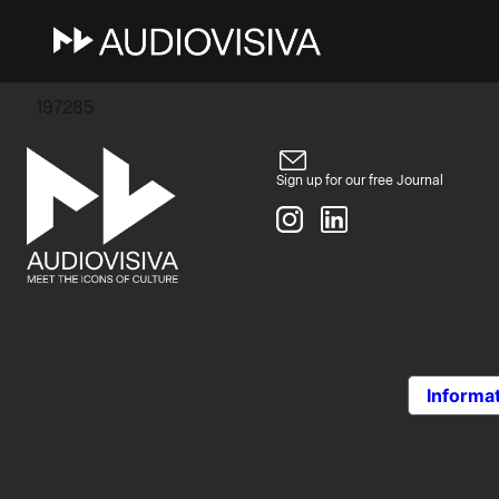
15 Maggio 2025
galina.9287226@gmail.co
197285
Sign up for our free Journal
Informat