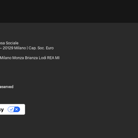
esa Sociale
 – 20129 Milano | Cap. Soc. Euro
di Milano Monza Brianza Lodi REA MI
reserved
cy